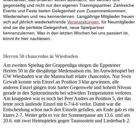
gegenseitig und nicht nur den eigenen Trainingspartner. Zahlreiche
Events und Feste bieten Gelegenheit zum Zusammenkommen,
Wiedersehen und neu kennenlernen. Langjährige Mitglieder freuen
sich auf jährlich wiederkehrende
Veranstaltungen
, für Neumitglieder
sind sie die perfekte Gelegenheit, neue Spielpartner
kennenzulernen. Was in den letzten Wochen bei uns passiert ist,
könnt ihr hier nachlesen.
Herren 50 chancenlos in Wiesbaden
Am zweiten Spieltag der Gruppenliga stiegen die Eppsteiner
Herren 50 in die diesjährige Medensaison ein. Im Auswärtsspiel bei
GW Wiesbaden war die Mannschaft relativ chancenlos. Nur Sven
Gewalt konnte sein Einzel an Position 3 klar gewinnen, alle
anderen Einzel gingen trotz harter Gegenwehr und hohem Niveau
gerade in den Spitzeneinzeln bei schwülen Temperaturen verloren.
Am knappsten war es noch bei Peer Andres an Position 5, der das
letzte noch laufende Einzel mit 6-7/4-6 verlor. Damit war die
Entscheidung schon nach den Einzeln gefallen, am Ende gab es ein
klares 2-7. Weiter geht es vor der Sommerpause am 13.6. und am
20.6. mit zwei Heimspielen gegen Taunusstein und Liederbach 2.