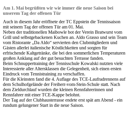
Am 1. Mai begrüßten wir wie immer die neue Saison bei
unserem Tag der offenen Tür
Auch in diesem Jahr eröffnete der TC Eppstein die Tennissaison
mit seinem Tag der offenen Tür am 01. Mai.
Neben der traditionellen Maibowle bot der Verein Bratwurst vom
Grill und selbstgebackenen Kuchen an. Aldo Grasso und sein Team
vom Ristorante „Da Aldo“ servierten den Clubmitgliedern und
Gästen allerlei italienische Köstlichkeiten und sorgten für
erfrischende Kaltgetränke, die bei den sommerlichen Temperaturen
großen Anklang auf der gut besuchten Terrasse fanden.
Beim Schnuppertraining der Tennisschule Kowalski nutzten viele
Interessierte aller Altersklassen die Gelegenheit, sich einen ersten
Eindruck vom Tennistraining zu verschaffen.
Für die Kleinsten fand die 4. Auflage des TCE-Laufradrennens auf
dem Schulhofgelände der Freiherr-vom-Stein-Schule statt. Nach
dem Zieldurchlauf wurden die kleinen Rennfahrerinnen und
Rennfahrer mit einer TCE-Kappe belohnt.
Der Tag auf der Clubhausterrasse endete erst spät am Abend - ein
rundum gelungener Start in die neue Saison.