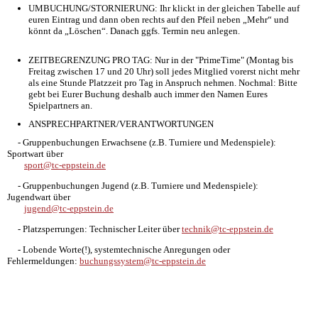
UMBUCHUNG/STORNIERUNG: Ihr klickt in der gleichen Tabelle auf
euren Eintrag und dann oben rechts auf den Pfeil neben „Mehr“ und
könnt da „Löschen“. Danach ggfs. Termin neu anlegen.
ZEITBEGRENZUNG PRO TAG: Nur in der "PrimeTime" (Montag bis
Freitag zwischen 17 und 20 Uhr) soll jedes Mitglied vorerst nicht mehr
als eine Stunde Platzzeit pro Tag in Anspruch nehmen. Nochmal: Bitte
gebt bei Eurer Buchung deshalb auch immer den Namen Eures
Spielpartners an.
ANSPRECHPARTNER/VERANTWORTUNGEN
- Gruppenbuchungen Erwachsene (z.B. Turniere und Medenspiele):
Sportwart über
sport@tc-eppstein.de
- Gruppenbuchungen Jugend (z.B. Turniere und Medenspiele):
Jugendwart über
jugend@tc-eppstein.de
- Platzsperrungen: Technischer Leiter über
technik@tc-eppstein.de
- Lobende Worte(!), systemtechnische Anregungen oder
Fehlermeldungen:
buchungssystem@tc-eppstein.de