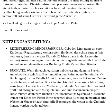
Probierzeit (ggfs. mal den Partner oder die Kinder um Hilfe bitten) an unsere
Betreuer zu wenden. Die Administratoren (s.u.) werden es euch danken. Ihr
könnt in dem System nichts kaputt machen und die eine oder andere
Fehlbuchung werden wir auch überleben :-) Bitte testet das System nicht
verzweifelt auf seine Grenzen – wir sind gerne Amateure.
Vielen Dank, gutes Gelingen und viel Spaß auf dem Platz
Euer TCE-Vorstand
NUTZUNGSANLEITUNG:
REGISTRIERUNG MINDERJÄHRIGER: Gebt den Link gerne an eure
Kinder zur Registrierung weiter, sofern ihr denen das schon zutraut (wir
vermuten, dass die meisten Kids ab 12 Jahren dazu in der Lage sein
sollten). Ansonsten legen Eltern Accounts/Registrierungen für Ihre Kinder
an und nutzen dann diese zur Buchung für die Zeiten ihrer Kinder.
BUCHUNG: Wenn ihr euch registriert habt (s.o.) und dann im System
anmeldet dann geht’s zu Buchung über den Reiter oben (Terminplan ->
Buchungen). In der Tabelle könnt ihr erkennen, welche Plätze und Zeiten
bereits belegt sind und per Klick in ein Datenfeld eure Wunschbuchung
vornehmen. Dann geht eine Maske auf, in der ihr Zeit und Platz nochmal
prüft und zwingend alle Mitspieler mit Vor- und Nachnamen eingebt.
Diese müssen dann zum Buchen nicht nochmal ins System (d.h. es bucht
immer nur Einer den Platz). Bitte beachtet, dass Buchungen maximal eine
Woche im Voraus erlaubt sind. Alle Buchungen die weiter in der Zukunft
liegen, werden wieder gelöscht.